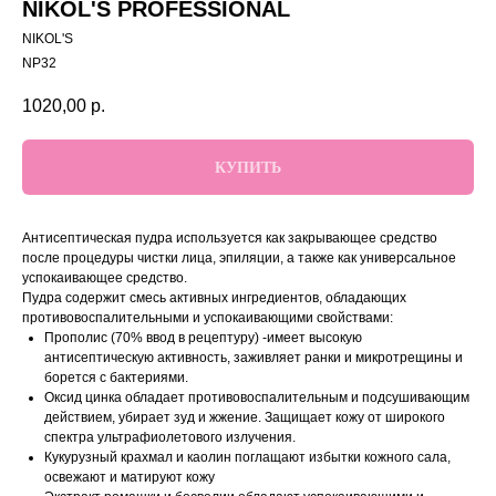
NIKOL'S PROFESSIONAL
NIKOL'S
NP32
1020,00
р.
КУПИТЬ
Антисептическая пудра используется как закрывающее средство
после процедуры чистки лица, эпиляции, а также как универсальное
успокаивающее средство.
Пудра содержит смесь активных ингредиентов, обладающих
противовоспалительными и успокаивающими свойствами:
Прополис (70% ввод в рецептуру) -имеет высокую
антисептическую активность, заживляет ранки и микротрещины и
борется с бактериями.
Оксид цинка обладает противовоспалительным и подсушивающим
действием, убирает зуд и жжение. Защищает кожу от широкого
спектра ультрафиолетового излучения.
Кукурузный крахмал и каолин поглащают избытки кожного сала,
освежают и матируют кожу