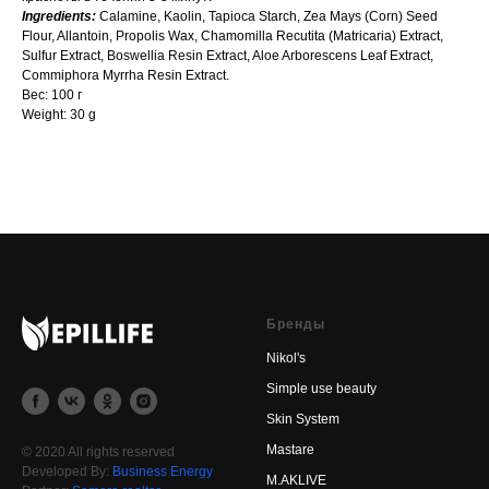
Ingredients:
Calamine, Kaolin, Tapioca Starch, Zea Mays (Corn) Seed
Flour, Allantoin, Propolis Wax, Chamomilla Recutita (Matricaria) Extract,
Sulfur Extract, Boswellia Resin Extract, Aloe Arborescens Leaf Extract,
Commiphora Myrrha Resin Extract.
Вес: 100 г
Weight: 30 g
Бренды
Nikol's
Simple use beauty
Skin System
Mastare
© 2020 All rights reserved
Developed By:
Business Energy
M.AKLIVE