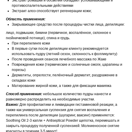
Экстракт ромашки и босвелии обладают успокаивающими и
противоспалительными действиями
Экстракт алоэ способствует регенерации кожи;
Область применения:
Закрывающее средство после процедуры чистки лица, депиляции:
лицо, подмышки, бикини (первичное, воспалённое, склонное к
гнойничковой потнице), спина и грудь.
При перепилинге кожи
В первые сутки после депиляции клиенту рекомендуется
использовать пудру (летний сезон, склонность к фолликулиту)
После проведения сеансов лечебного массажа по Жаке
Повреждения кожи (термические и солнечные ожоги, царапины и
порезы)
Дерматиты, опрелости, пелёночный дерматит, раздражение в
складках кожи
Матирование жирной кожи, а также для фиксации макияжа
Способ применения:
небольшое количество пудры нанести и
равномерно распределить на необходимые участки.
Важно:
Для профилактики и ликвидации гистаминовой реакции, а
также как универсальная суспензия для снятия воспаления и
перепилинга после депиляции (шугаринг, ваксинг) применяется:
Soothing Oil 2-3 капли + Antiseptical Powder щепотка, перемешать и
закрыть процедуру полученной суспензией. Молниеносное снятие
красноты в течении 3-5 минут!