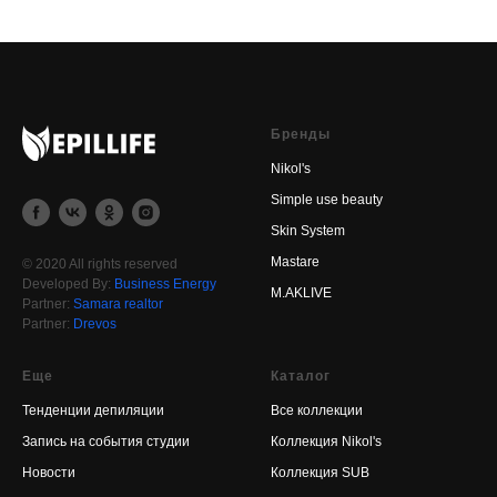
Бренды
Nikol's
Simple use beauty
Skin System
Mastare
© 2020 All rights reserved
Developed By:
Business Energy
M.AKLIVE
Partner:
Samara realtor
Partner:
Drevos
Еще
Каталог
Тенденции депиляции
Все коллекции
Запись на события студии
Коллекция Nikol's
Новости
Коллекция SUB