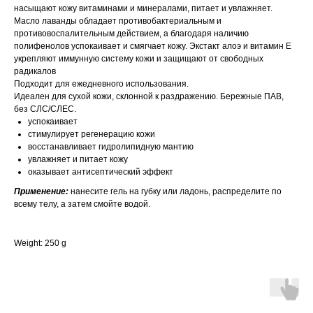
насыщают кожу витаминами и минералами, питает и увлажняет.
Масло лаванды обладает противобактериальным и
противовоспалительным действием, а благодаря наличию
полифенолов успокаивает и смягчает кожу. Экстакт алоэ и витамин Е
укрепляют иммунную систему кожи и защищают от свободных
радикалов
Подходит для ежедневного использования.
Идеален для сухой кожи, склонной к раздражению. Бережные ПАВ,
без СЛС/СЛЕС.
успокаивает
стимулирует регенерацию кожи
восстанавливает гидролипидную мантию
увлажняет и питает кожу
оказывает антисептический эффект
Применение:
нанесите гель на губку или ладонь, распределите по
всему телу, а затем смойте водой.
Weight: 250 g