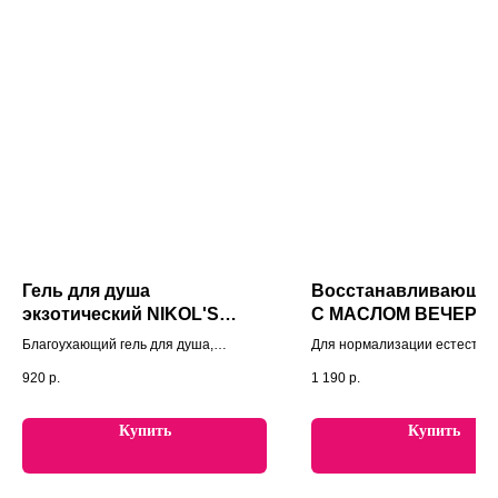
Гель для душа
Восстанавливающий
экзотический NIKOL'S
С МАСЛОМ ВЕЧЕРН
PROFESSIONAL
ПРИМУЛЫ
Благоухающий гель для душа,
Для нормализации естестве
обогащенный эфирными маслами и
гидробаланса и восстановле
920
р.
1 190
р.
экстрактами, бережно очищает кожу и
гидролипидной мантии.
окутывает ее ароматной мантией.
Купить
Купить