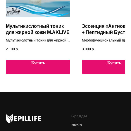
Мультикислотный тоник
Эссенция «Антиокс
для жирной кожи M.AKLIVE
+ Пептидный Буст»
M.AKLIVE
Мультикислотный тоник для жирной
Многофункциональный проду
кожи, бережное и глубокое очищение
защиты молодости кожи.
2 100
р.
3 000
р.
Купить
Купить
Бренды
Nikol's