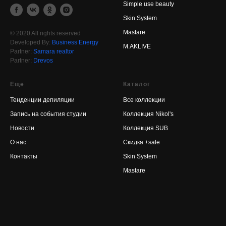
Simple use beauty
Skin System
Mastare
© 2020 All rights reserved
Developed By:
Business Energy
M.AKLIVE
Partner:
Samara realtor
Partner:
Drevos
Еще
Каталог
Тенденции депиляции
Все коллекции
Запись на события студии
Коллекция Nikol's
Новости
Коллекция SUB
О нас
Скидка +sal
e
Контакты
Skin System
Mastare