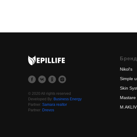
Брен
Nikol's
Simple u
Skin Sy
© 2020 All rights reserved
Mastare
Developed By:
Business Energy
Partner:
Samara realtor
M.AKLIV
Partner:
Drevos