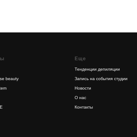
ды
Еще
Тенденции депиляции
se beauty
Запись на события студии
stem
Новости
О нас
E
Контакты