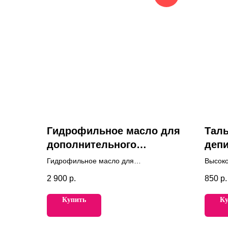
Гидрофильное масло для
Таль
дополнительного
депи
очищения M.AKLIVE
PRO
Гидрофильное масло для
Высок
дополнительного очищения кожи лица
пудра 
2 900
р.
850
р.
любого типа
обезжи
Купить
Ку