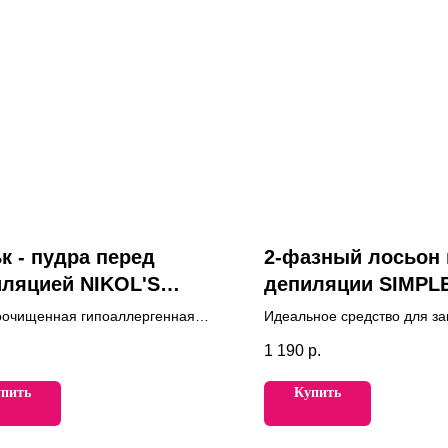
к - пудра перед
2-фазный лосьон 
ляцией NIKOL'S
депиляции SIMPL
FESSIONAL
BEAUTY
оочищенная гипоаллергенная
Идеальное средство для за
предназначена для
процедуры депиляции в ве
1 190
р.
ривания перед эпиляцией.
сезон. Быстро впитывается 
оставляет липкого слоя.
пить
Купить