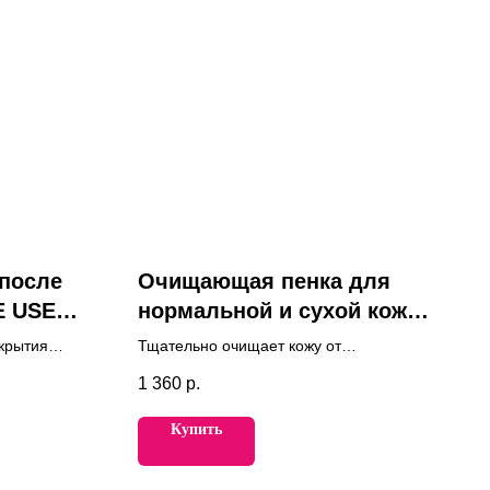
после
Очищающая пенка для
E USE
нормальной и сухой кожи
NIKOL'S PROFESSIONAL
крытия
Тщательно очищает кожу от
сенне-летний
загрязнений и макияжа, устраняет
1 360
р.
и не
излишнюю жирность, нормализует
секрецию сальных желез, устраняет
Купить
блеск и сужает поры.