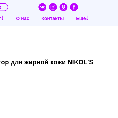
к
г￬
О нас
Контакты
Еще￬
тор для жирной кожи NIKOL'S