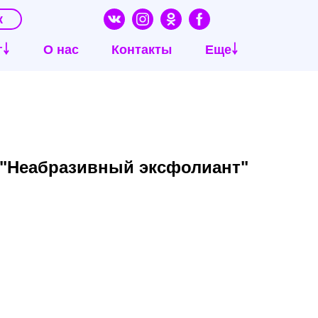
к
г￬
О нас
Контакты
Еще￬
 "Неабразивный эксфолиант"