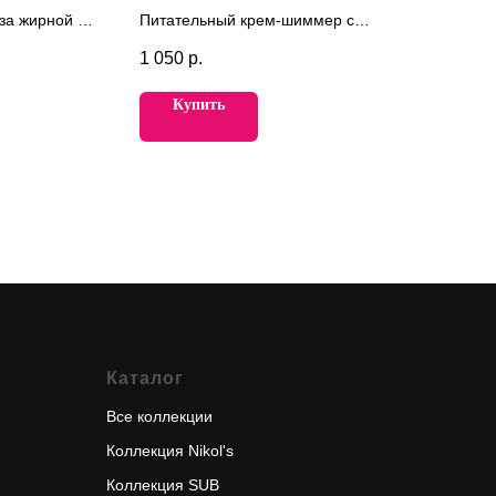
за жирной и
Питательный крем-шиммер с
й к
комплексом масел, витаминов и
1 050
р.
эффектом сияющей кожи.
Купить
Каталог
Все коллекции
Коллекция Nikol's
Коллекция SUB