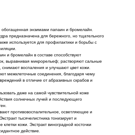
, обогащенная энзимами папаин и бромелайн.
дра предназначена для бережного, но тщательного
акже используется для профилактики и борьбы с
пиляции.
ин и бромелайн в составе способствуют
к, выравнивая микрорельеф; растворяют сальные
, снимают воспаления и улучшают цвет кожи.
ряют межклеточные соединения, благодаря чему
вреждений в отличие от абразивных скрабов и
ьзовать даже на самой чувствительной коже
ействия солнечных лучей и последующего
тен.
ывают противовоспалительное, осветляющее и
кстракт тысячелистника тонизирует и
 клетки кожи. Экстракт виноградной косточки
сидантное действие.