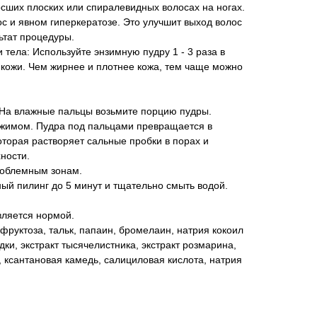
сших плоских или спиралевидных волосах на ногах.
с и явном гиперкератозе. Это улучшит выход волос
ьтат процедуры.
 тела: Используйте энзимную пудру 1 - 3 раза в
 кожи. Чем жирнее и плотнее кожа, тем чаще можно
. На влажные пальцы возьмите порцию пудры.
нажимом. Пудра под пальцами превращается в
орая растворяет сальные пробки в порах и
ности.
роблемным зонам.
ый пилинг до 5 минут и тщательно смыть водой.
вляется нормой.
 фруктоза, тальк, папаин, бромелаин, натрия кокоил
одки, экстракт тысячелистника, экстракт розмарина,
, ксантановая камедь, салициловая кислота, натрия