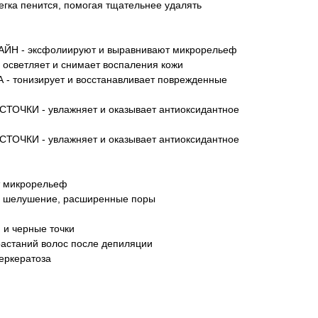
легка пенится, помогая тщательнее удалять
 - эксфолиируют и выравнивают микрорельеф
светляет и снимает воспаления кожи
тонизирует и восстанавливает поврежденные
ЧКИ - увлажняет и оказывает антиоксидантное
ЧКИ - увлажняет и оказывает антиоксидантное
т микрорельеф
: шелушение, расширенные поры
 и черные точки
растаний волос после депиляции
еркератоза