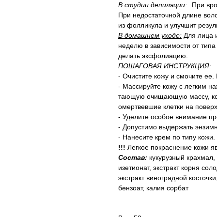
В студии депиляции:
⠀При вро
При недостаточной длине воло
из фолликула и улучшит резул
В домашнем уходе:
Для лица и
неделю в зависимости от типа
делать эксфолиацию.
ПОШАГОВАЯ ИНСТРУКЦИЯ:
- Очистите кожу и смочите ее
- Массируйте кожу с легким 
тающую очищающую массу, кот
омертвевшие клетки на поверх
- Уделите особое внимание п
- Допустимо выдержать энзимн
- Нанесите крем по типу кожи.
!!!
Легкое покраснение кожи я
Состав:
кукурузный крахмал,
изетионат, экстракт корня сол
экстракт виноградной косточки
бензоат, калия сорбат