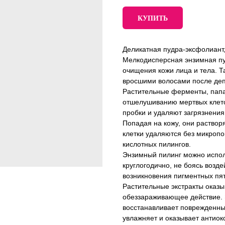
КУПИТЬ
Деликатная пудра-эксфолиант
Мелкодисперсная энзимная пу
очищения кожи лица и тела. Т
вросшими волосами после де
Растительные ферменты, папа
отшелушиванию мертвых клето
пробки и удаляют загрязнения
Попадая на кожу, они раство
клетки удаляются без микропо
кислотных пилингов.
Энзимный пилинг можно испол
круглогодично, не боясь возд
возникновения пигментных пя
Растительные экстракты оказ
обеззараживающее действие. Э
восстанавливает поврежденные
увлажняет и оказывает антиок