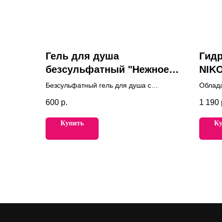
Гель для душа
Гид
безсульфатный "Нежное
NIK
очищение" M.AKLIVE
Безсульфатный гель для душа с
Облад
комплексом ценных экстрактов для
успок
600
р.
1 190
бережного очищения и ухода.
свойст
склонн
Купить
Ку
кожи.