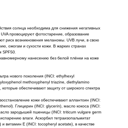
ействия солнца необходима для снижения негативных
а UVA провоцируют фотостарение, образование
ют риск возникновения меланомы. UVB лучи, в свою
ию, ожогам и сухости кожи. В жарких странах
м SPF50.
 равномерному нанесению без белой плёнки на коже
тра нового поколения (INCI: ethylhexyl
yloxyphenol methoxyphenyl triazine, diethylamino
), которые обеспечивают защиту от широкого спектра
восстановление кожи обеспечивают аллантоин (INCI:
nthenol). Глицерин (INCI: glycerin), мaсло кокоса (INCI:
и мaсло зародышей пшеницы (INCI: triticum vulgare germ
т испарению влаги. Аскорбил тетраизопальмитат
e) и витамин Е (INCI: tocopheryl acetate), в качестве