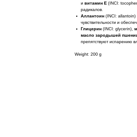
и
витамин Е
(INCI: tocoph
радикалов.
Аллантоин
(INCI: allantoin)
чувствительности и обеспе
Глицерин
(INCI: glycerin),
м
масло зародышей пшени
препятствуют испарению вл
Weight: 200 g