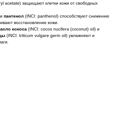
eryl acetate) защищают клетки кожи от свободных
 и
пантенол
(INCI: panthenol) способствуют снижению
чивают восстановление кожи.
асло кокоса
(INCI: cocos nucifera (coconut) oil) и
цы
(INCI: triticum vulgare germ oil) увлажняют и
аги.