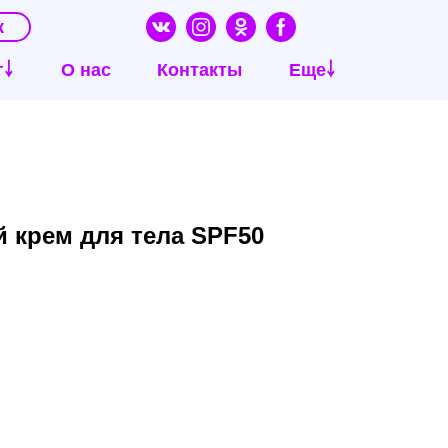
к
г￬
О нас
Контакты
Еще￬
 крем для тела SPF50