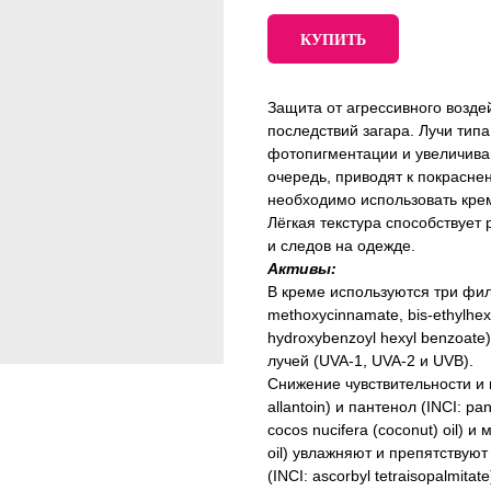
КУПИТЬ
Защита от агрессивного возд
последствий загара. Лучи тип
фотопигментации и увеличива
очередь, приводят к покраснен
необходимо использовать кре
Лёгкая текстура способствует
и следов на одежде.
Активы:
В креме используются три филь
methoxycinnamate, bis-ethylhex
hydroxybenzoyl hexyl benzoate
лучей (UVA-1, UVA-2 и UVB).
Снижение чувствительности и 
allantoin) и пантенол (INCI: pa
cocos nucifera (coconut) oil) 
oil) увлажняют и препятствую
(INCI: ascorbyl tetraisopalmitat