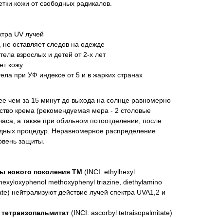
тки кожи от свободных радикалов.
ктра UV лучей
, не оставляет следов на одежде
ела взрослых и детей от 2-х лет
ет кожу
ела при УФ индексе от 5 и в жарких странах
ее чем за 15 минут до выхода на солнце равномерно
ство крема (рекомендуемая мера - 2 столовые
часа, а также при обильном потоотделении, после
одных процедур. Неравномерное распределение
овень защиты.
ы нового поколения ТМ
(INCI: ethylhexyl
hexyloxyphenol methoxyphenyl triazine, diethylamino
ate) нейтрализуют действие лучей спектра UVA1,2 и
 тетраизопальмитат
(INCI: ascorbyl tetraisopalmitate)