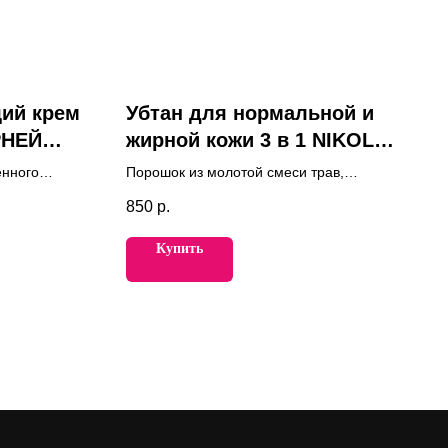
ий крем
Убтан для нормальной и
РНЕЙ
жирной кожи 3 в 1 NIKOL'S
PROFESSIONAL
енного
Порошок из молотой смеси трав,
ления
который при разведении водой
850
р.
превращается в нежную пасту.
Бережное умывание, скраб и
Купить
питательная маска.