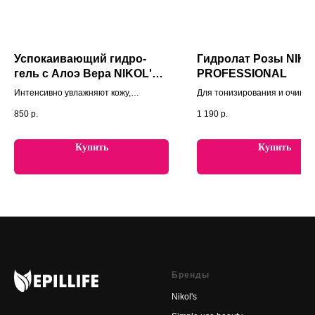
Успокаивающий гидро-
Гидролат Розы NIKO
гель с Алоэ Вера NIKOL'S
PROFESSIONAL
PROFESSIONAL
Интенсивно увлажняют кожу,
Для тонизирования и очищен
размягчают роговой слой эпидермиса,
типов кожи, обладает
850
р.
1 190
р.
обладают успокаивающими и
антибактериальными и
противовоспалительными свойствами
противовоспалительными
свойствами, способствует
Купить
Купить
регенерации кожи.
Бренды
Nikol's