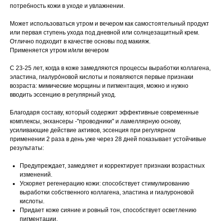
потребность кожи в уходе и увлажнении.
⠀
Может использоваться утром и вечером как самостоятельный продукт
или первая ступень ухода под дневной или солнцезащитный крем.
Отлично подходит в качестве основы под макияж.
Применяется утром и/или вечером
⠀
С 23-25 лет, когда в коже замедляются процессы выработки коллагена,
эластина, гиалуро́новой кислоты и появляются первые признаки
возраста: мимические морщины и пигментация, можно и нужно
вводить эссенцию в регулярный уход.
⠀
Благодаря составу, который содержит эффективные современные
комплексы, энхансеры -"проводники" и ламеллярную основу,
усиливающие действие активов, эссенция при регулярном
применении 2 раза в день уже через 28 дней показывает устойчивые
результаты:
⠀
Предупреждает, замедляет и корректирует признаки возрастных
изменений.
Ускоряет регенерацию кожи: способствует стимулированию
выработки собственного коллагена, эластина и гиалуроновой
кислоты.
Придает коже сияние и ровный тон, способствует осветлению
пигментации.