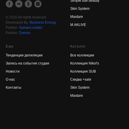
Simple use beauty
Skin System
Mastare
© 2020 All rights reserved
Developed By:
Business Energy
M.AKLIVE
Partner:
Samara realtor
Partner:
Drevos
Еще
Каталог
Тенденции депиляции
Все коллекции
Запись на события студии
Коллекция Nikol's
Новости
Коллекция SUB
О нас
Скидка +sal
e
Контакты
Skin System
Mastare